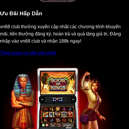
Ưu Đãi Hấp Dẫn
vn68 club thường xuyên cập nhật các chương trình khuyến
mãi, tiền thưởng đăng ký, hoàn trả và quà tặng giá trị. Đăng
nhập vào vn68 club và nhận 188k ngay!
Tổng quan ưu đãi mới nhất