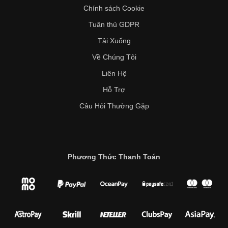
Chính sách Cookie
Tuân thủ GDPR
Tải Xuống
Về Chúng Tôi
Liên Hệ
Hỗ Trợ
Câu Hỏi Thường Gặp
Phương Thức Thanh Toán