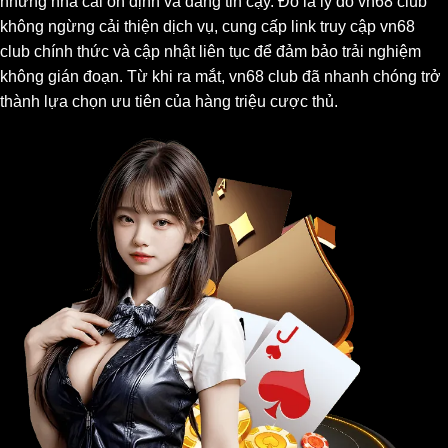
những nhà cái ổn định và đáng tin cậy. Đó là lý do vn68 club
không ngừng cải thiện dịch vụ, cung cấp link truy cập vn68
club chính thức và cập nhật liên tục để đảm bảo trải nghiệm
không gián đoạn. Từ khi ra mắt, vn68 club đã nhanh chóng trở
thành lựa chọn ưu tiên của hàng triệu cược thủ.