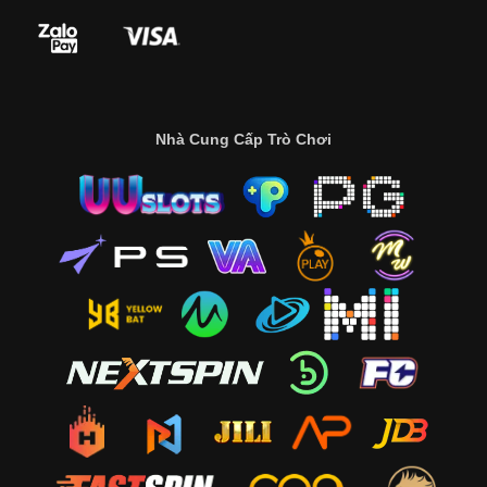
Nhà Cung Cấp Trò Chơi