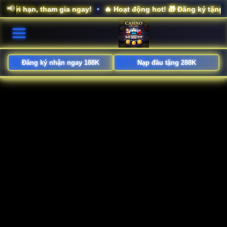
📢
n, tham gia ngay!
🔥 Hoạt động hot! 🎁 Đăng ký tặng 350K, 💵 
•
Đăng ký nhận ngay 188K
Nạp đầu tặng 288K