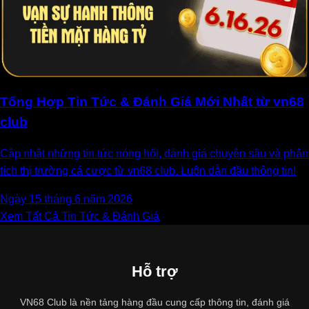
Tổng Hợp Tin Tức & Đánh Giá Mới Nhất từ vn68
club
Cập nhật những tin tức nóng hổi, đánh giá chuyên sâu và phân
tích thị trường cá cược từ vn68 club. Luôn dẫn đầu thông tin!
Ngày 15 tháng 6 năm 2026
Xem Tất Cả Tin Tức & Đánh Giá
Hỗ trợ
VN68 Club là nền tảng hàng đầu cung cấp thông tin, đánh giá