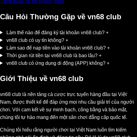
Tổng quan hỗ trợ khách hàng
Câu Hỏi Thường Gặp về vn68 club
Làm thế nào để đăng ký tài khoản vn68 club?
+
vn68 club có uy tín không?
+
Làm sao để nạp tiền vào tài khoản vn68 club?
+
Thời gian rút tiền tại vn68 club là bao lâu?
+
vn68 club có ứng dụng di động (APP) không?
+
Giới Thiệu về vn68 club
vn68 club là nền tảng cá cược trực tuyến hàng đầu tại Việt
Nam, được thiết kế để đáp ứng mọi nhu cầu giải trí của người
chơi. Với cam kết về sự minh bạch, công bằng và bảo mật,
chúng tôi tự hào mang đến một sân chơi đẳng cấp quốc tế.
Chúng tôi hiểu rằng người chơi tại Việt Nam luôn tìm kiếm