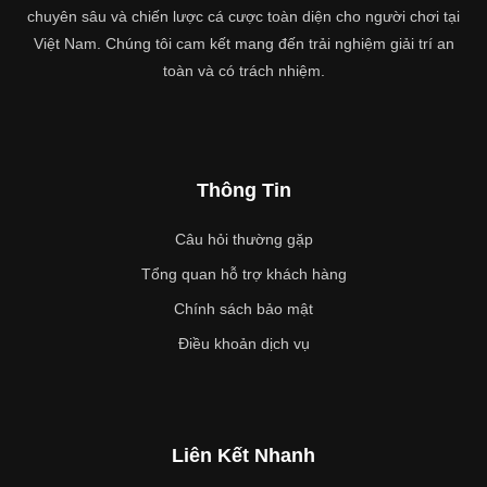
chuyên sâu và chiến lược cá cược toàn diện cho người chơi tại
Việt Nam. Chúng tôi cam kết mang đến trải nghiệm giải trí an
toàn và có trách nhiệm.
Thông Tin
Câu hỏi thường gặp
Tổng quan hỗ trợ khách hàng
Chính sách bảo mật
Điều khoản dịch vụ
Liên Kết Nhanh