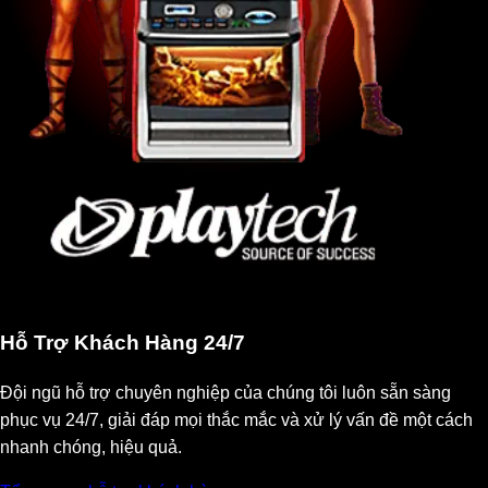
Hỗ Trợ Khách Hàng 24/7
Đội ngũ hỗ trợ chuyên nghiệp của chúng tôi luôn sẵn sàng
phục vụ 24/7, giải đáp mọi thắc mắc và xử lý vấn đề một cách
nhanh chóng, hiệu quả.