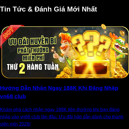
Tin Tức & Đánh Giá Mới Nhất
Hướng Dẫn Nhận Ngay 188K Khi Đăng Nhập
vn68 club
Khám phá cách nhận ngay 188K tiền thưởng khi bạn đăng
nhập vào vn68 club lần đầu. Ưu đãi hấp dẫn dành cho thành
viên mới 2026!