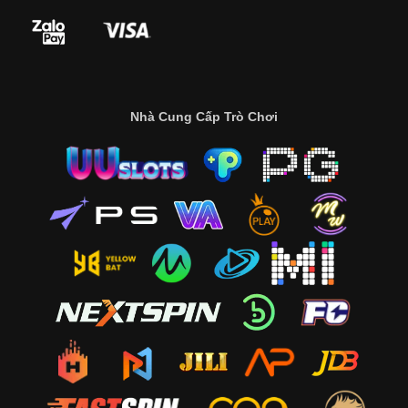
Nhà Cung Cấp Trò Chơi