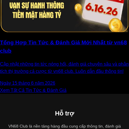
Tổng Hợp Tin Tức & Đánh Giá Mới Nhất từ vn68
club
Cập nhật những tin tức nóng hổi, đánh giá chuyên sâu và phân
tích thị trường cá cược từ vn68 club. Luôn dẫn đầu thông tin!
Ngày 15 tháng 6 năm 2026
Xem Tất Cả Tin Tức & Đánh Giá
Hỗ trợ
VN68 Club là nền tảng hàng đầu cung cấp thông tin, đánh giá