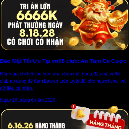
Bảo Mật Tối Ưu Tại vn68 club: An Tâm Cá Cược
Đánh giá chi tiết các biện pháp bảo mật hàng đầu mà vn68
club áp dụng để đảm bảo an toàn tuyệt đối cho người chơi và
dữ liệu cá nhân.
Ngày 18 tháng 6 năm 2026