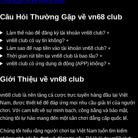
Tổng quan hỗ trợ khách hàng
Câu Hỏi Thường Gặp về vn68 club
Làm thế nào để đăng ký tài khoản vn68 club?
+
vn68 club có uy tín không?
+
Làm sao để nạp tiền vào tài khoản vn68 club?
+
Thời gian rút tiền tại vn68 club là bao lâu?
+
vn68 club có ứng dụng di động (APP) không?
+
Giới Thiệu về vn68 club
vn68 club là nền tảng cá cược trực tuyến hàng đầu tại Việt
Nam, được thiết kế để đáp ứng mọi nhu cầu giải trí của người
chơi. Với cam kết về sự minh bạch, công bằng và bảo mật,
chúng tôi tự hào mang đến một sân chơi đẳng cấp quốc tế.
Chúng tôi hiểu rằng người chơi tại Việt Nam luôn tìm kiếm