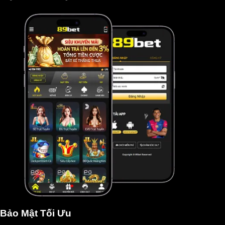
Bảo Mật Tối Ưu