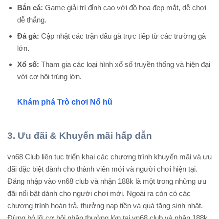
Bắn cá:
Game giải trí đỉnh cao với đồ họa đẹp mắt, dễ chơi
dễ thắng.
Đá gà:
Cập nhật các trận đấu gà trực tiếp từ các trường gà
lớn.
Xổ số:
Tham gia các loại hình xổ số truyền thống và hiện đại
với cơ hội trúng lớn.
Khám phá Trò chơi Nổ hũ
3. Ưu đãi & Khuyến mãi hấp dẫn
vn68 Club liên tục triển khai các chương trình khuyến mãi và ưu
đãi đặc biệt dành cho thành viên mới và người chơi hiện tại.
Đăng nhập vào vn68 club và nhận 188k là một trong những ưu
đãi nổi bật dành cho người chơi mới. Ngoài ra còn có các
chương trình hoàn trả, thưởng nạp tiền và quà tặng sinh nhật.
Đừng bỏ lỡ cơ hội nhận thưởng lớn tại vn68 club và nhận 188k.