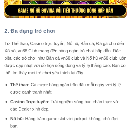
2. Đa dạng trò chơi
Từ Thể thao, Casino trực tuyến, Nổ hũ, Bắn cá, Đá gà cho đến
Xổ số, vn68 Club mang đến hàng ngàn trò chơi hấp dẫn. Đặc
biệt, các trò chơi như Bắn cá vn68 club và Nổ hũ vn68 club luôn
được cập nhật với đồ họa sống động và tỷ lệ thắng cao. Bạn có
thể tìm thấy mọi trò chơi yêu thích tại đây.
Thể thao:
Cá cược hàng ngàn trận đấu mỗi ngày với tỷ lệ
cược cạnh tranh nhất.
Casino Trực tuyến:
Trải nghiệm sòng bạc chân thực với
các Dealer xinh đẹp.
Nổ hũ:
Hàng trăm game slot với jackpot khủng, chờ đợi
bạn.