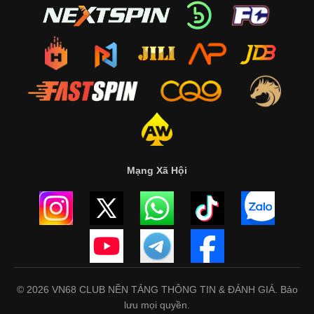
Mạng Xã Hội
©
2026
VN68 CLUB NỀN TẢNG THÔNG TIN & ĐÁNH GIÁ. Bảo
lưu mọi quyền.