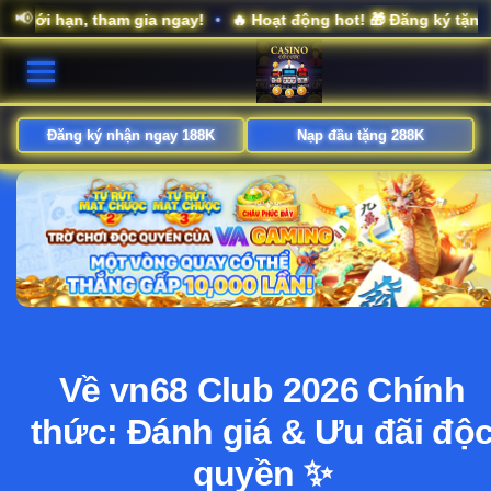
📢
i hạn, tham gia ngay!
🔥 Hoạt động hot! 🎁 Đăng ký tặng 350K,
•
Đăng ký nhận ngay 188K
Nạp đầu tặng 288K
Về vn68 Club 2026 Chính
thức: Đánh giá & Ưu đãi độ
quyền ✨