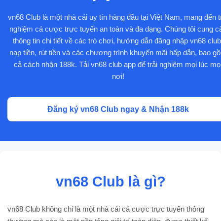
vn68 Club là một nhà cái uy tín hàng đầu tại Việt Nam, mang đến t
nghiệm cá cược trực tuyến an toàn và đa dạng. Chúng tôi cung c
thông tin chi tiết về các trò chơi, hướng dẫn đăng nhập vn68 club
nạp tiền, rút tiền và các chương trình khuyến mãi hấp dẫn, bao g
cả cách nhận 188k. Tải vn68 club app để trải nghiệm mọi lúc mọ
nơi!
Đăng ký vn68 Club ngay & Nhận 188k
vn68 Club là gì?
vn68 Club không chỉ là một nhà cái cá cược trực tuyến thông